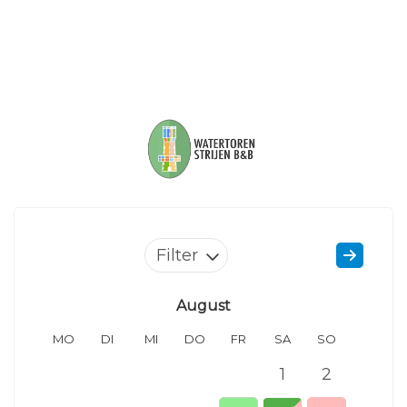
Filter
August
MO
DI
MI
DO
FR
SA
SO
MO
1
2