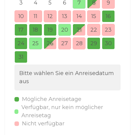
3
4
5
6
7
8
9
7
10
11
12
13
14
15
16
14
17
18
19
20
21
22
23
21
24
25
26
27
28
29
30
28
31
Bitte wählen Sie ein Anreisedatum
aus
Mögliche Anreisetage
Verfügbar, nur kein möglicher
Anreisetag
Nicht verfügbar