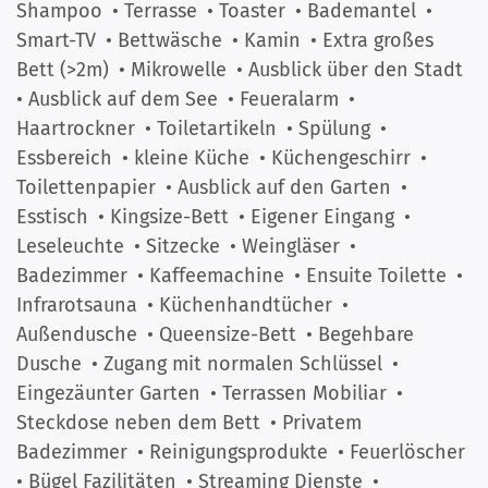
Shampoo
• Terrasse
• Toaster
• Bademantel
•
Smart-TV
• Bettwäsche
• Kamin
• Extra großes
Bett (>2m)
• Mikrowelle
• Ausblick über den Stadt
• Ausblick auf dem See
• Feueralarm
•
Haartrockner
• Toiletartikeln
• Spülung
•
Essbereich
• kleine Küche
• Küchengeschirr
•
Toilettenpapier
• Ausblick auf den Garten
•
Esstisch
• Kingsize-Bett
• Eigener Eingang
•
Leseleuchte
• Sitzecke
• Weingläser
•
Badezimmer
• Kaffeemachine
• Ensuite Toilette
•
Infrarotsauna
• Küchenhandtücher
•
Außendusche
• Queensize-Bett
• Begehbare
Dusche
• Zugang mit normalen Schlüssel
•
Eingezäunter Garten
• Terrassen Mobiliar
•
Steckdose neben dem Bett
• Privatem
Badezimmer
• Reinigungsprodukte
• Feuerlöscher
• Bügel Fazilitäten
• Streaming Dienste
•