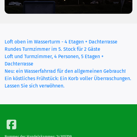
Loft oben im Wasserturm - 4 Etagen + Dachterrasse
Rundes Turmzimmer im 5. Stock für 2 Gäste
Loft und Turmzimmer, 4 Personen, 5 Etagen +
(current)
Dachterrasse
Neu: ein Wasserfahrrad für den allgemeinen Gebrauch!
Ein köstliches Frühstück: Ein Korb voller Überraschungen.
Lassen Sie sich verwöhnen.
Nummer der Handelskammer: 24305709