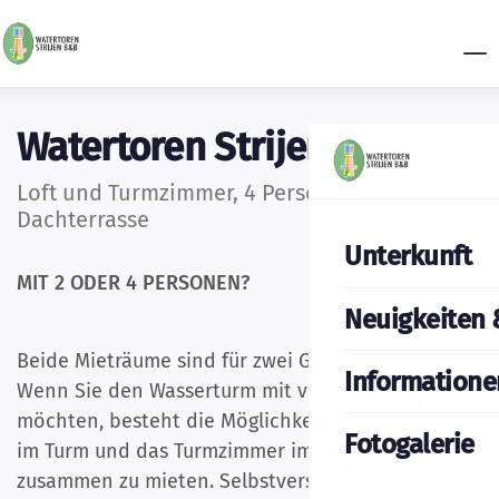
Watertoren Strijen
Loft und Turmzimmer, 4 Personen, 5 Etagen +
Dachterrasse
Unterkunft
MIT 2 ODER 4 PERSONEN?
Neuigkeiten 
Beide Mieträume sind für zwei Gäste geeignet.
Informatione
Wenn Sie den Wasserturm mit vier Gästen erleben
möchten, besteht die Möglichkeit, das Loft oben
Fotogalerie
im Turm und das Turmzimmer im fünften Stock
zusammen zu mieten. Selbstverständlich können