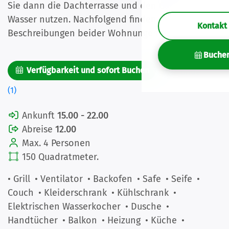
Sie dann die Dachterrasse und den Garten am
Wasser nutzen. Nachfolgend finden Sie die
Kontakt
Beschreibungen beider Wohnungen.
Buche
Verfügbarkeit und sofort Buchen
Bilder
(1)
Ankunft
15.00 - 22.00
Abreise
12.00
Max. 4 Personen
150 Quadratmeter.
• Grill
• Ventilator
• Backofen
• Safe
• Seife
•
Couch
• Kleiderschrank
• Kühlschrank
•
Elektrischen Wasserkocher
• Dusche
•
Handtücher
• Balkon
• Heizung
• Küche
•