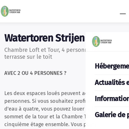
Watertoren Strijen
Chambre Loft et Tour, 4 personnes, 5 étages +
terrasse sur le toit
Hébergeme
AVEC 2 OU 4 PERSONNES ?
Actualités 
Les deux espaces loués peuvent accueillir deux
Informatio
personnes. Si vous souhaitez profiter du château
d'eau à quatre, vous pouvez louer le Loft au
Galerie de 
sommet de la tour et la Chambre Tour au
cinquième étage ensemble. Vous pourrez bien sûr