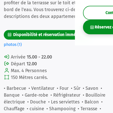
profiter de la terrasse sur le toit et du jardin au
bord de l'eau. Vous trouverez ci-dessous les
Con
descriptions des deux appartements.
Réservez 
Disponibilité et réservation immédiate
Des
photos (1)
Arrivée
15.00 - 22.00
Départ
12.00
Max. 4 Personnes
150 Mètres carrés.
• Barbecue
• Ventilateur
• Four
• Sûr
• Savon
•
Banque
• Garde-robe
• Réfrigérateur
• Bouilloire
électrique
• Douche
• Les serviettes
• Balcon
•
Chauffage
• cuisine
• Shampooing
• Terrasse
•