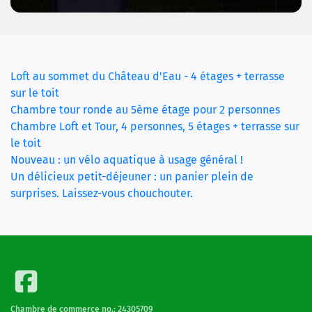
Loft au sommet du Château d'Eau - 4 étages + terrasse
sur le toit
Chambre tour ronde au 5ème étage pour 2 personnes
Chambre Loft et Tour, 4 personnes, 5 étages + terrasse sur
(current)
le toit
Nouveau : un vélo aquatique à usage général !
Un délicieux petit-déjeuner : un panier plein de
surprises. Laissez-vous chouchouter.
Chambre de commerce no.: 24305709