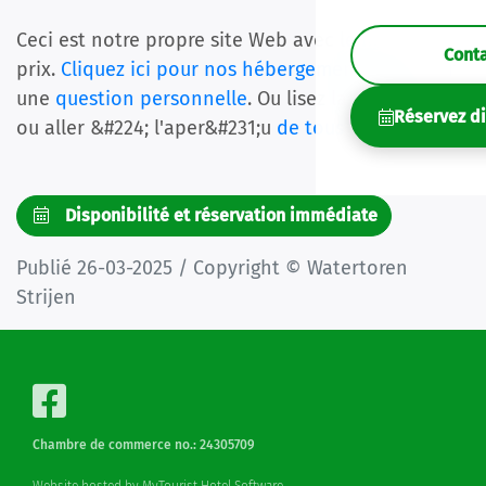
Ceci est notre propre site Web avec le meilleur
Cont
prix.
Cliquez ici pour nos hébergements
ou poser
une
question personnelle
. Ou lisez la suite avec
Réservez d
ou aller &#224; l'aper&#231;u
de tous les articles
.
Disponibilité et réservation immédiate
Publié 26-03-2025 / Copyright © Watertoren
Strijen
Chambre de commerce no.: 24305709