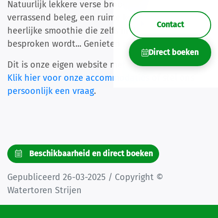
Natuurlijk lekkere verse broodjes. Maar ook
verrassend beleg, een ruime keuze. En een
Contact
heerlijke smoothie die zelfs in de reviews
besproken wordt... Genieten met een grote G!
Direct boeken
Dit is onze eigen website met de scherpste prijs.
Klik hier voor onze accommodaties
of stel ons
persoonlijk een vraag
.
Beschikbaarheid en direct boeken
Gepubliceerd 26-03-2025 / Copyright ©
Watertoren Strijen