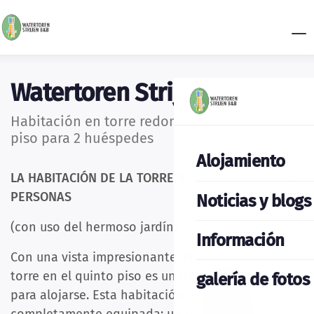
Watertoren Strijen
Habitación en torre redonda en el quinto
piso para 2 huéspedes
Alojamiento
LA HABITACIÓN DE LA TORRE R O P D E 5 º, PARA 2
PERSONAS
Noticias y blogs
(con uso del hermoso jardín)
Información
Con una vista impresionante, la habitación de la
torre en el quinto piso es un lugar maravilloso
galería de fotos
para alojarse. Esta habitación redonda está