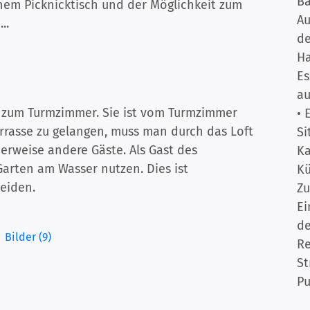
B
nem Picknicktisch und der Möglichkeit zum
Au
..
d
Ha
Es
au
t zum Turmzimmer. Sie ist vom Turmzimmer
• 
errasse zu gelangen, muss man durch das Loft
Si
erweise andere Gäste. Als Gast des
K
rten am Wasser nutzen. Dies ist
K
eiden.
Zu
Ei
de
Bilder (9)
Re
St
Pu