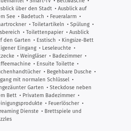
ademantel
• Smart-TV
• Bettwäsche
•
sblick über den Stadt
• Ausblick auf
em See
• Badetuch
• Feueralarm
•
artrockner
• Toiletartikeln
• Spülung
•
sbereich
• Toilettenpapier
• Ausblick
f den Garten
• Esstisch
• Kingsize-Bett
Eigener Eingang
• Leseleuchte
•
tzecke
• Weingläser
• Badezimmer
•
affeemachine
• Ensuite Toilette
•
üchenhandtücher
• Begehbare Dusche
•
gang mit normalen Schlüssel
•
ngezäunter Garten
• Steckdose neben
m Bett
• Privatem Badezimmer
•
inigungsprodukte
• Feuerlöscher
•
reaming Dienste
• Brettspiele und
zzles