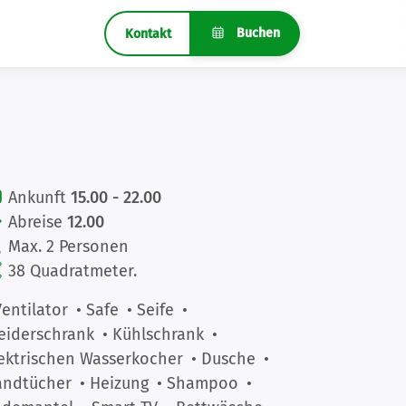
Buchen
Kontakt
Ankunft
15.00 - 22.00
Abreise
12.00
Max. 2 Personen
38 Quadratmeter.
Ventilator
• Safe
• Seife
•
eiderschrank
• Kühlschrank
•
ektrischen Wasserkocher
• Dusche
•
andtücher
• Heizung
• Shampoo
•