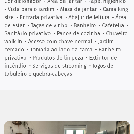
Condicionador
• Área de jantar
• Papel higiênico
• Vista para o jardim
• Mesa de jantar
• Cama king
size
• Entrada privativa
• Abajur de leitura
• Área
de estar
• Taças de vinho
• Banheiro
• Cafeteira
•
Sanitário privativo
• Panos de cozinha
• Chuveiro
walk‑in
• Acesso com chave normal
• Jardim
cercado
• Tomada ao lado da cama
• Banheiro
privativo
• Produtos de limpeza
• Extintor de
incêndio
• Serviços de streaming
• Jogos de
tabuleiro e quebra‑cabeças