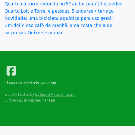
(curr
Quarto na torre redonda no 5º andar para 2 hóspedes
Quarto Loft e Torre, 4 pessoas, 5 andares + terraço
Novidade: uma bicicleta aquática para uso geral!
Um delicioso café da manhã: uma cesta cheia de
surpresas. Deixe-se mimar.
Câmara de comércio: 24305709
Website hosted by
MyTourist Hotel Software.
Europe's all-in channel manager.