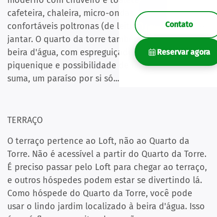
moderno com chuveiro e toalete privativos,
cafeteira, chaleira, micro-ondas, TV grande,
Contato
confortáveis poltronas (de leitura) e uma área de
jantar. O quarto da torre também inclui o jardim à
beira d'água, com espreguiçadeiras, mesa de
Reservar agora
piquenique e possibilidade de fazer churrasco. Em
suma, um paraíso por si só...
TERRAÇO
O terraço pertence ao Loft, não ao Quarto da
Torre. Não é acessível a partir do Quarto da Torre.
É preciso passar pelo Loft para chegar ao terraço,
e outros hóspedes podem estar se divertindo lá.
Como hóspede do Quarto da Torre, você pode
usar o lindo jardim localizado à beira d'água. Isso