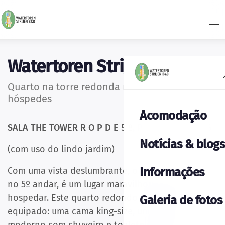
Watertoren Strijen
Quarto na torre redonda no 5º andar para 2
hóspedes
Acomodação
SALA THE TOWER R O P D E 5 º, PARA 2 HÓSPEDES
Notícias & blogs
(com uso do lindo jardim)
Informações
Com uma vista deslumbrante, o quarto da torre,
no 5º andar, é um lugar maravilhoso para se
hospedar. Este quarto redondo é totalmente
Galeria de fotos
equipado: uma cama king-size, um banheiro