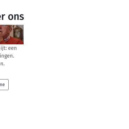
r ons
ijt: een
ingen.
n.
ome